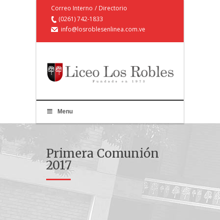
Correo Interno
/
Directorio
(0261) 742-1833
info@losroblesenlinea.com.ve
Menu
Primera Comunión
2017