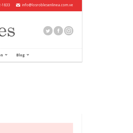
2-1833
info@losroblesenlinea.com.ve
ón
Blog