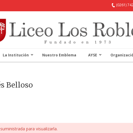
(0261) 74
La Institución
Nuestro Emblema
AYSE
Organizaci
és Belloso
suministrada para visualizarla.