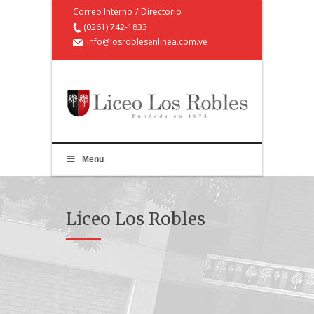
Correo Interno
/
Directorio
(0261) 742-1833
info@losroblesenlinea.com.ve
Menu
Liceo Los Robles