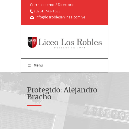
Correo Interno
/
Directorio
(0261) 742-1833
info@losroblesenlinea.com.ve
Menu
Protegido: Alejandro
Bracho