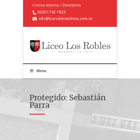
Correo Interno
/
Directorio
(0261) 742-1833
info@losroblesenlinea.com.ve
Menu
Protegido: Sebastián
Parra