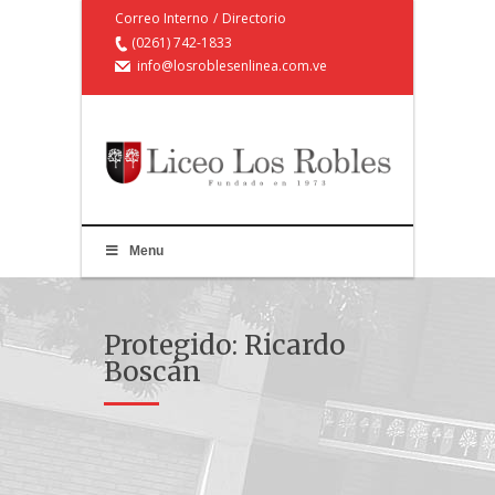
Correo Interno
/
Directorio
(0261) 742-1833
info@losroblesenlinea.com.ve
Menu
Protegido: Ricardo
Boscán