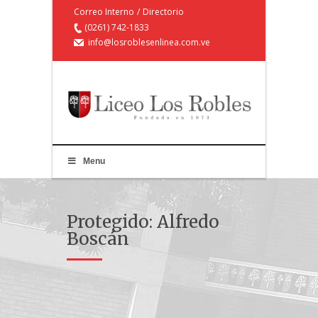
Correo Interno
/
Directorio
(0261) 742-1833
info@losroblesenlinea.com.ve
Menu
Protegido: Alfredo
Boscán