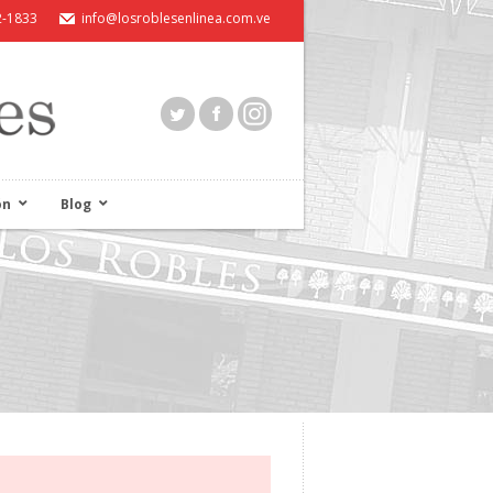
2-1833
info@losroblesenlinea.com.ve
ón
Blog