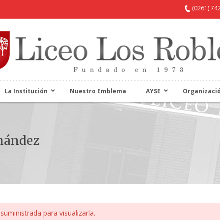
(0261) 74
La Institución
Nuestro Emblema
AYSE
Organizaci
rnández
suministrada para visualizarla.