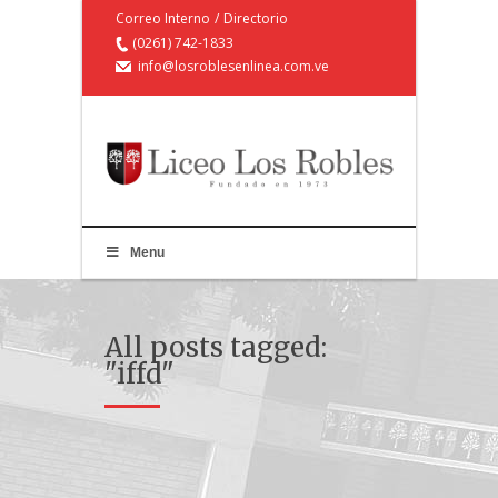
Correo Interno
/
Directorio
(0261) 742-1833
info@losroblesenlinea.com.ve
Menu
All posts tagged:
"iffd"