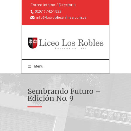
Correo Interno
/
Directorio
(0261) 742-1833
info@losroblesenlinea.com.ve
Menu
Sembrando Futuro –
Edición No. 9