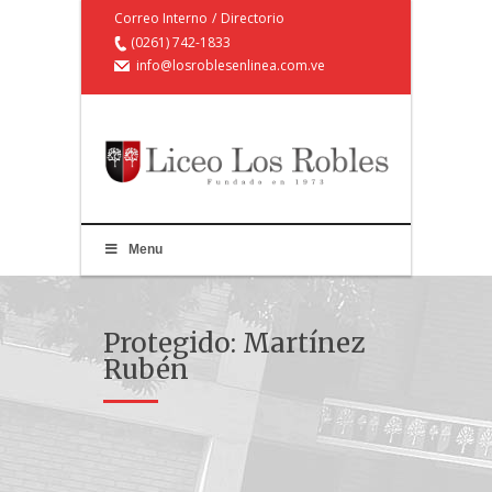
Correo Interno
/
Directorio
(0261) 742-1833
info@losroblesenlinea.com.ve
Menu
Protegido: Martínez
Rubén