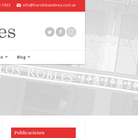
2-1833
info@losroblesenlinea.com.ve
ón
Blog
Publicaciones