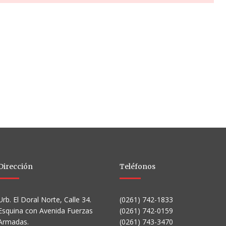
Dirección
Teléfonos
Urb. El Doral Norte, Calle 34.
(0261) 742-1833
Esquina con Avenida Fuerzas
(0261) 742-0159
Armadas.
(0261) 743-3470