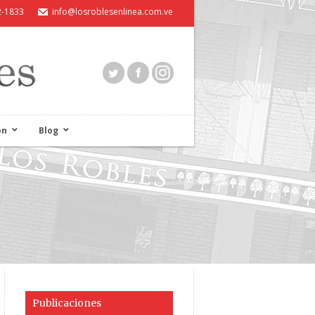
2-1833
info@losroblesenlinea.com.ve
ón
Blog
Publicaciones