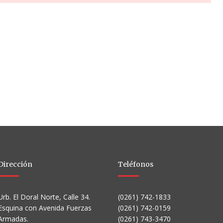
Dirección
Teléfonos
Urb. El Doral Norte, Calle 34.
(0261) 742-1833
Esquina con Avenida Fuerzas
(0261) 742-0159
Armadas.
(0261) 743-3470