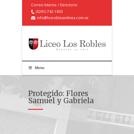
Correo Interno
/
Directorio
(0261) 742-1833
info@losroblesenlinea.com.ve
Menu
Protegido: Flores
Samuel y Gabriela