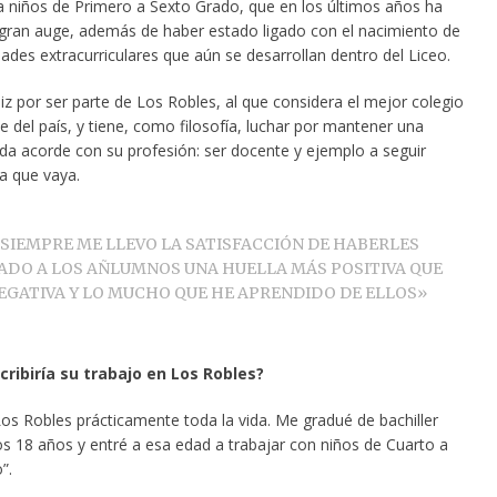
a niños de Primero a Sexto Grado, que en los últimos años ha
ran auge, además de haber estado ligado con el nacimiento de
dades extracurriculares que aún se desarrollan dentro del Liceo.
liz por ser parte de Los Robles, al que considera el mejor colegio
e del país, y tiene, como filosofía, luchar por mantener una
ida acorde con su profesión: ser docente y ejemplo a seguir
a que vaya.
“SIEMPRE ME LLEVO LA SATISFACCIÓN DE HABERLES
ADO A LOS AÑLUMNOS UNA HUELLA MÁS POSITIVA QUE
EGATIVA Y LO MUCHO QUE HE APRENDIDO DE ELLOS»
ribiría su trabajo en Los Robles?
os Robles prácticamente toda la vida. Me gradué de bachiller
os 18 años y entré a esa edad a trabajar con niños de Cuarto a
”.