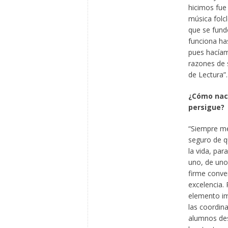
hicimos fue 
música folcl
que se fund
funciona ha
pues hacíam
razones de 
de Lectura”.
¿Cómo nace
persigue?
“Siempre me
seguro de q
la vida, par
uno, de uno
firme conven
excelencia.
elemento im
las coordina
alumnos des