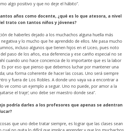
omo algo positivo y que no deje el hábito”.
antos años como docente, ¿qué es lo que atesora, a nivel
del trato con tantos niños y jóvenes?
cción de haberles dejado a los muchachos alguna huella más
e negativa y lo mucho que he aprendido de ellos. Me pasa mucho
lumnos, incluso algunos que tienen hijos en el Liceo, pues noto
del paso de los años, esa deferencia y ese cariño especial no se
ahí cuando uno hace conciencia de lo importante que es la labor
. Es por eso que pienso que debemos luchar por mantener una
ida; una forma coherente de hacer las cosas. Uno será siempre
ntro y fuera de Los Robles. A donde uno vaya va a encontrar a
 lo ve como un ejemplo a seguir. Uno no puede, por amor a la
quitarse el traje’; uno debe ser maestro donde sea”.
jo podría darles a los profesores que apenas se adentran
ducar?
 cosas que uno debe tratar siempre, es lograr que las clases sean
lo cual no quita lo difícil que implica aprender y que los muchachos