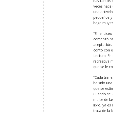
hay tantos d
veces hace 
una activid
pequeños y 
haga muy t
“En el Lice
comenzó hac
aceptación.
contó con el
Lectura. En
recreativa m
que se le c
“Cada trimes
ha sido una 
que se esti
Cuando se le
mejor de las
libro, ya es
trata de la 