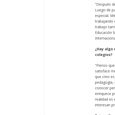
“Después de
Luego de pa
especial. 
trabajando 
trabajo tam
Educación M
Internaciona
¿Hay algo 
colegios?
“Pienso que
satisface m
que creo es
pedagogía, e
conocer per
enriquece p
realidad es
interesan pr