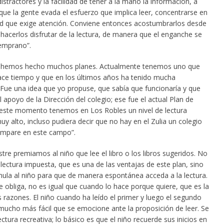
istractores y la facilidad de tener a la mano la información, a
que la gente evada el esfuerzo que implica leer, concentrarse en
ad que exige atención. Conviene entonces acostumbrarlos desde
hacerlos disfrutar de la lectura, de manera que el enganche se
emprano”.
o hemos hecho muchos planes. Actualmente tenemos uno que
e tiempo y que en los últimos años ha tenido mucha
 Fue una idea que yo propuse, que sabía que funcionaría y que
 apoyo de la Dirección del colegio; ese fue el actual Plan de
 este momento tenemos en Los Robles un nivel de lectura
uy alto, incluso pudiera decir que no hay en el Zulia un colegio
ompare en este campo”.
tre premiamos al niño que lee el libro o los libros sugeridos. No
lectura impuesta, que es una de las ventajas de este plan, sino
mula al niño para que de manera espontánea acceda a la lectura.
 obliga, no es igual que cuando lo hace porque quiere, que es la
 razones. El niño cuando ha leído el primer y luego el segundo
 mucho más fácil que se emocione ante la proposición de leer. Se
lectura recreativa; lo básico es que el niño recuerde sus inicios en