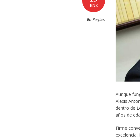
ENE
En
Perfiles
Aunque fung
Alexis Anto
dentro de L
años de eda
Firme conven
excelencia,