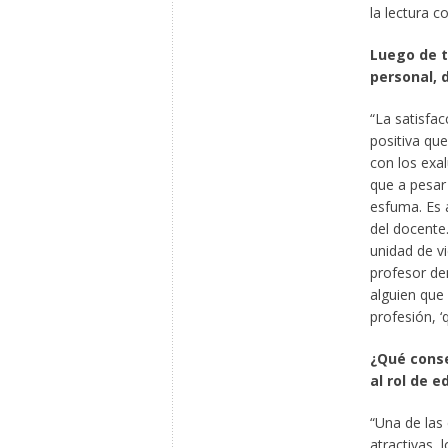
la lectura c
Luego de t
personal, 
“La satisfa
positiva qu
con los exa
que a pesar 
esfuma. Es 
del docente
unidad de v
profesor de
alguien que
profesión, ‘
¿Qué conse
al rol de e
“Una de las
atractivas, 