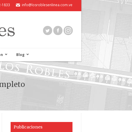
2-1833
info@losroblesenlinea.com.ve
ón
Blog
ompleto
Publicaciones