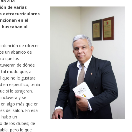
do a la
ión de varias
s extracurriculares
ncionan en el
é buscaban al
 intención de ofrecer
os un abanico de
ra que los
tuvieran de dónde
 tal modo que, a
l que no le gustara
d en específico, tenía
e si le atrajeran,
incluyera y se
a en algo más que en
des del salón. En esa
d hubo un
o de los clubes; de
abía, pero lo que