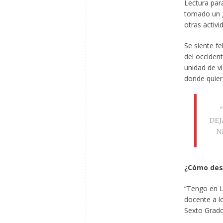
Lectura par
tomado un g
otras activi
Se siente fe
del occident
unidad de v
donde quier
DEJ
N
¿Cómo desc
“Tengo en L
docente a l
Sexto Grado