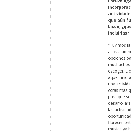
Estuvo liga
incorporac
actividade
que aún fu
Liceo, ¿qu
incluirlas?
“Tuvimos la
a los alumn
opciones pa
muchachos 
escoger. De
aquel niño a
una activida
otras más qu
para que se 
desarrollar
las activida
oportunida
florecimient
música ya h