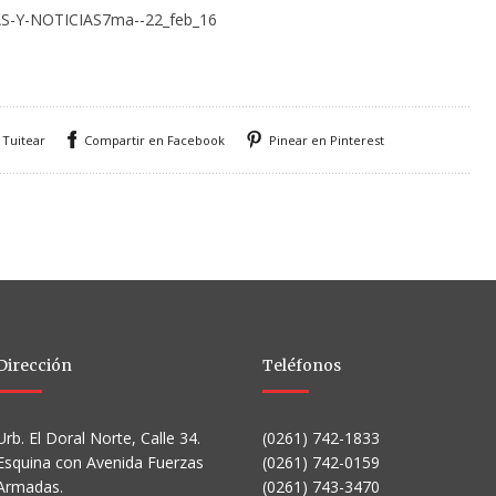
-Y-NOTICIAS7ma--22_feb_16
Tuitear
Compartir en Facebook
Pinear en Pinterest
Dirección
Teléfonos
Urb. El Doral Norte, Calle 34.
(0261) 742-1833
Esquina con Avenida Fuerzas
(0261) 742-0159
Armadas.
(0261) 743-3470