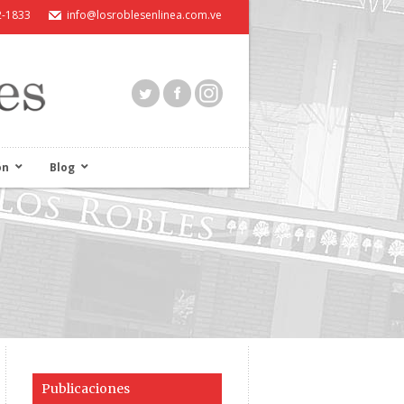
2-1833
info@losroblesenlinea.com.ve
ón
Blog
Publicaciones