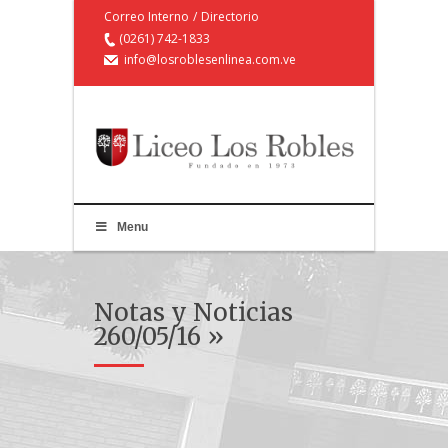
Correo Interno
/
Directorio
(0261) 742-1833
info@losroblesenlinea.com.ve
Menu
Notas y Noticias
260/05/16 »