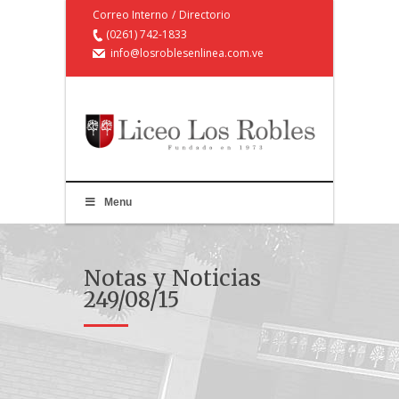
Correo Interno
/
Directorio
(0261) 742-1833
info@losroblesenlinea.com.ve
Menu
Notas y Noticias
249/08/15