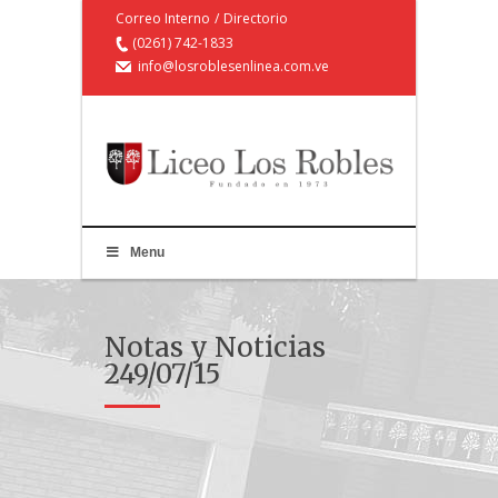
Correo Interno
/
Directorio
(0261) 742-1833
info@losroblesenlinea.com.ve
Menu
Notas y Noticias
249/07/15