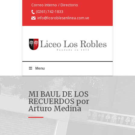
Correo Interno
/
Directorio
(0261) 742-1833
info@losroblesenlinea.com.ve
Menu
MI BAUL DE LOS
RECUERDOS por
Arturo Medina