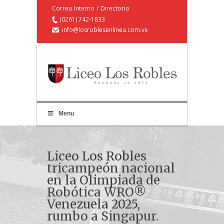
Correo Interno
/
Directorio
(0261) 742-1833
info@losroblesenlinea.com.ve
Menu
Liceo Los Robles
tricampeón nacional
en la Olimpiada de
Robótica WRO®
Venezuela 2025,
rumbo a Singapur.