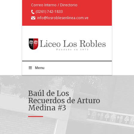
Correo Interno
/
Directorio
(0261) 742-1833
info@losroblesenlinea.com.ve
Menu
Baúl de Los
Recuerdos de Arturo
Medina #3