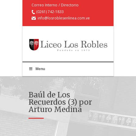
Correo Interno
/
Directorio
(0261) 742-1833
info@losroblesenlinea.com.ve
Menu
Baúl de Los
Recuerdos (3) por
Arturo Medina