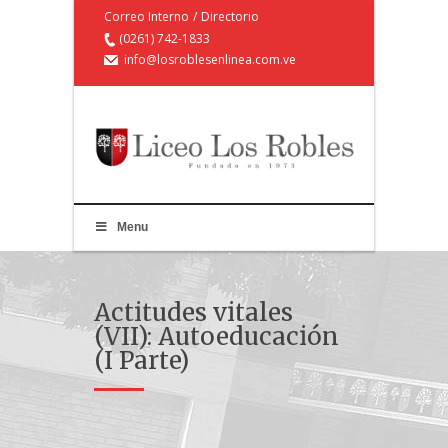
Correo Interno
/
Directorio
(0261) 742-1833
info@losroblesenlinea.com.ve
Menu
Actitudes vitales
(VII): Autoeducación
(I Parte)