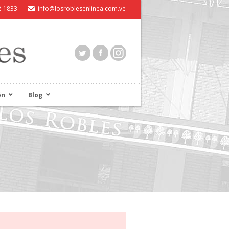
2-1833
info@losroblesenlinea.com.ve
ón
Blog