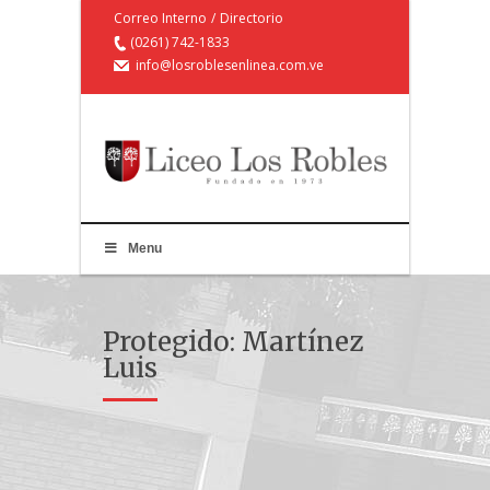
Correo Interno
/
Directorio
(0261) 742-1833
info@losroblesenlinea.com.ve
Menu
Protegido: Martínez
Luis