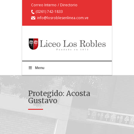
Correo Interno
/
Directorio
(0261) 742-1833
info@losroblesenlinea.com.ve
Menu
Protegido: Acosta
Gustavo