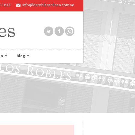
2-1833
info@losroblesenlinea.com.ve
ón
Blog