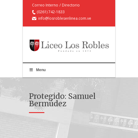
Correo Interno
/
Directorio
(0261) 742-1833
info@losroblesenlinea.com.ve
Menu
Protegido: Samuel
Bermúdez