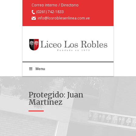
Correo Interno
/
Directorio
(0261) 742-1833
info@losroblesenlinea.com.ve
Menu
Protegido: Juan
Martínez