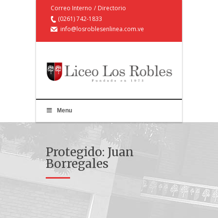
Correo Interno
/
Directorio
(0261) 742-1833
info@losroblesenlinea.com.ve
Menu
Protegido: Juan
Borregales