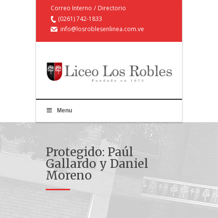
Correo Interno
/
Directorio
(0261) 742-1833
info@losroblesenlinea.com.ve
Menu
Protegido: Paúl
Gallardo y Daniel
Moreno