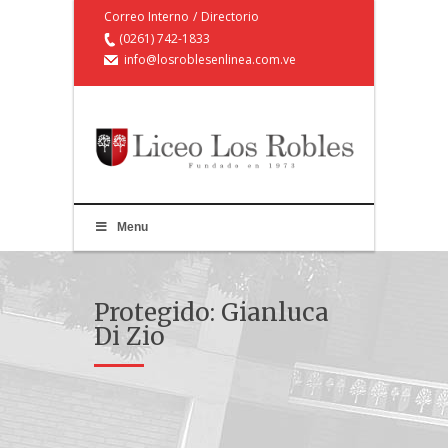
Correo Interno
/
Directorio
(0261) 742-1833
info@losroblesenlinea.com.ve
Menu
Protegido: Gianluca
Di Zio