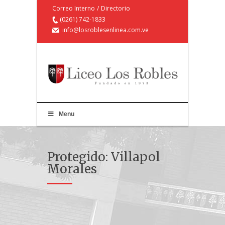
Correo Interno
/
Directorio
(0261) 742-1833
info@losroblesenlinea.com.ve
Menu
Protegido: Villapol
Morales