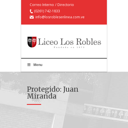
Correo Interno
/
Directorio
(0261) 742-1833
info@losroblesenlinea.com.ve
Menu
Protegido: Juan
Miranda