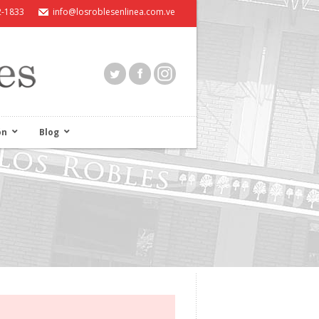
2-1833
info@losroblesenlinea.com.ve
ón
Blog