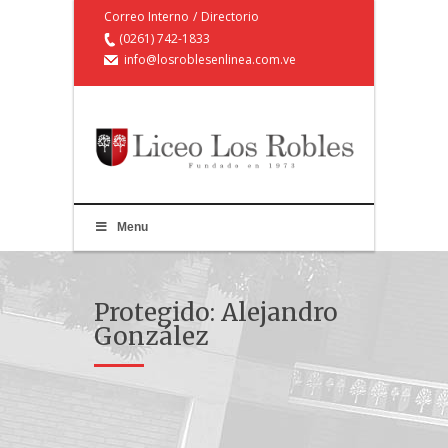
Correo Interno
/
Directorio
(0261) 742-1833
info@losroblesenlinea.com.ve
Menu
Protegido: Alejandro
González