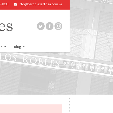
2-1833
info@losroblesenlinea.com.ve
ón
Blog