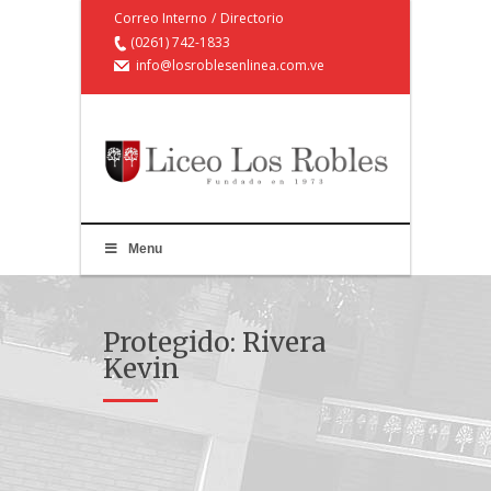
Correo Interno
/
Directorio
(0261) 742-1833
info@losroblesenlinea.com.ve
Menu
Protegido: Rivera
Kevin