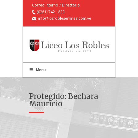
Correo Interno
/
Directorio
(0261) 742-1833
info@losroblesenlinea.com.ve
Menu
Protegido: Bechara
Mauricio