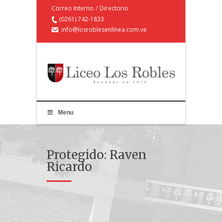
Correo Interno
/
Directorio
(0261) 742-1833
info@losroblesenlinea.com.ve
Menu
Protegido: Raven
Ricardo