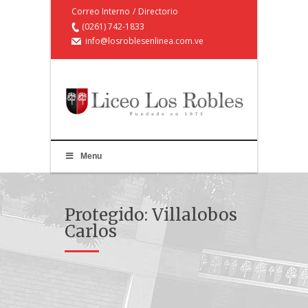
Correo Interno
/
Directorio
(0261) 742-1833
info@losroblesenlinea.com.ve
Menu
Protegido: Villalobos
Carlos