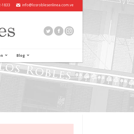
2-1833
info@losroblesenlinea.com.ve
ón
Blog