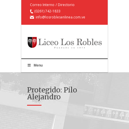
Correo Interno
/
Directorio
(0261) 742-1833
info@losroblesenlinea.com.ve
Menu
Protegido: Pilo
Alejandro