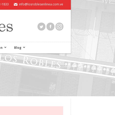
2-1833
info@losroblesenlinea.com.ve
ón
Blog