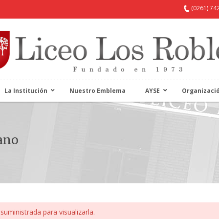
(0261) 74
La Institución
Nuestro Emblema
AYSE
Organizaci
fano
suministrada para visualizarla.