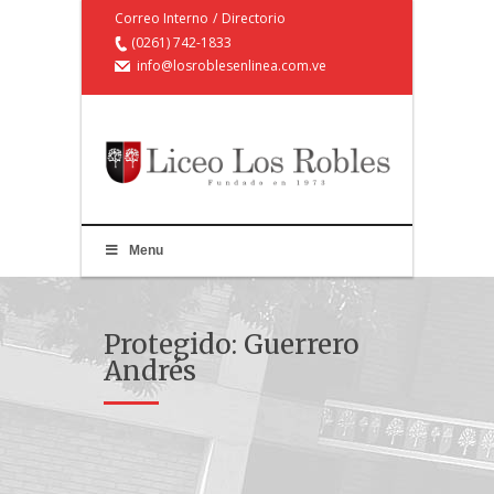
Correo Interno
/
Directorio
(0261) 742-1833
info@losroblesenlinea.com.ve
Menu
Protegido: Guerrero
Andrés