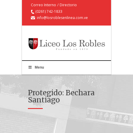
Correo Interno
/
Directorio
(0261) 742-1833
info@losroblesenlinea.com.ve
Menu
Protegido: Bechara
Santiago