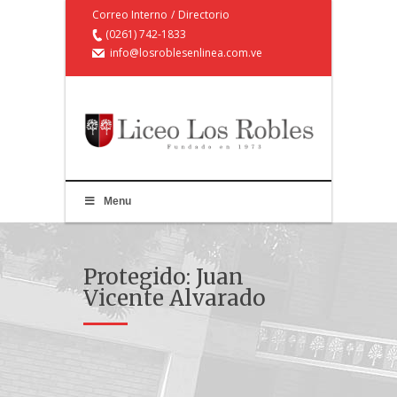
Correo Interno
/
Directorio
(0261) 742-1833
info@losroblesenlinea.com.ve
Menu
Protegido: Juan
Vicente Alvarado