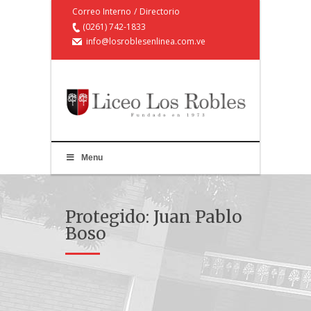
Correo Interno
/
Directorio
(0261) 742-1833
info@losroblesenlinea.com.ve
Menu
Protegido: Juan Pablo
Boso