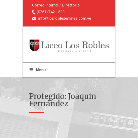
Correo Interno
/
Directorio
(0261) 742-1833
info@losroblesenlinea.com.ve
Menu
Protegido: Joaquin
Fernández